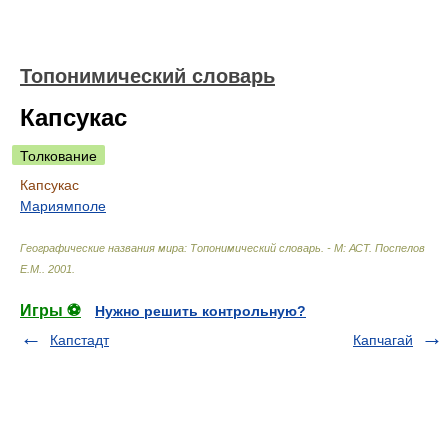
Топонимический словарь
Капсукас
Толкование
Капсукас
Мариямполе
Географические названия мира: Топонимический словарь. - М: АСТ
.
Поспелов
Е.М.
.
2001
.
Игры ⚽
Нужно решить контрольную?
Капстадт
Капчагай