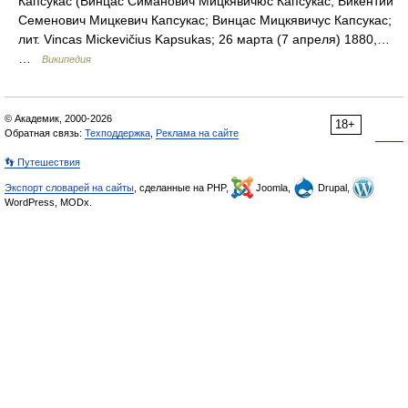
Капсукас (Винцас Симанович Мицкявичюс Капсукас, Викентий
Семенович Мицкевич Капсукас; Винцас Мицкявичус Капсукас;
лит. Vincas Mickevičius Kapsukas; 26 марта (7 апреля) 1880,…
…
Википедия
© Академик, 2000-2026
18+
Обратная связь:
Техподдержка
,
Реклама на сайте
👣 Путешествия
Экспорт словарей на сайты
, сделанные на PHP,
Joomla,
Drupal,
WordPress, MODx.