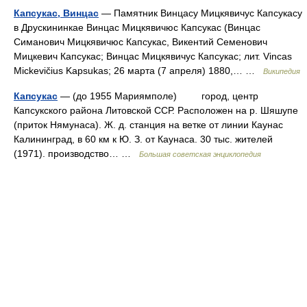
Капсукас, Винцас
— Памятник Винцасу Мицкявичус Капсукасу
в Друскининкае Винцас Мицкявичюс Капсукас (Винцас
Симанович Мицкявичюс Капсукас, Викентий Семенович
Мицкевич Капсукас; Винцас Мицкявичус Капсукас; лит. Vincas
Mickevičius Kapsukas; 26 марта (7 апреля) 1880,… …
Википедия
Капсукас
— (до 1955 Мариямполе) город, центр
Капсукского района Литовской ССР. Расположен на р. Шяшупе
(приток Нямунаса). Ж. д. станция на ветке от линии Каунас
Калининград, в 60 км к Ю. З. от Каунаса. 30 тыс. жителей
(1971). производство… …
Большая советская энциклопедия