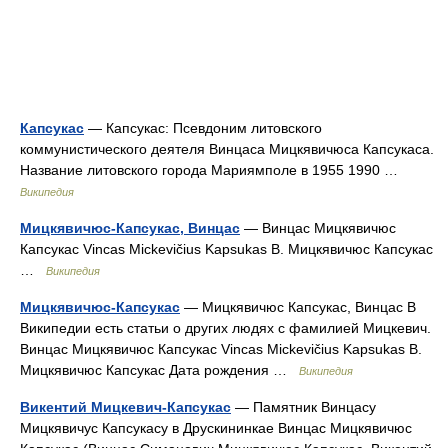
Капсукас
— Капсукас: Псевдоним литовского
коммунистического деятеля Винцаса Мицкявичюса Капсукаса.
Название литовского города Мариямполе в 1955 1990 …
Википедия
Мицкявичюс-Капсукас, Винцас
— Винцас Мицкявичюс
Капсукас Vincas Mickevičius Kapsukas В. Мицкявичюс Капсукас
…
Википедия
Мицкявичюс-Капсукас
— Мицкявичюс Капсукас, Винцас В
Википедии есть статьи о других людях с фамилией Мицкевич.
Винцас Мицкявичюс Капсукас Vincas Mickevičius Kapsukas В.
Мицкявичюс Капсукас Дата рождения …
Википедия
Викентий Мицкевич-Капсукас
— Памятник Винцасу
Мицкявичус Капсукасу в Друскининкае Винцас Мицкявичюс